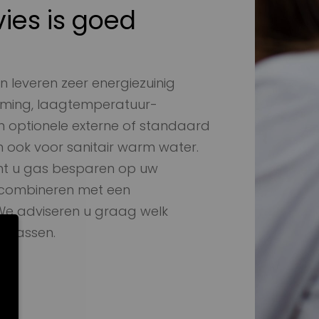
ies is goed
 leveren zeer energiezuinig
rming, laagtemperatuur-
n optionele externe of standaard
m ook voor sanitair warm water.
nt u gas besparen op uw
 combineren met een
We adviseren u graag welk
oepassen.