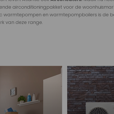
iende airconditioningpakket
voor de woonhuismarkt
ic
warmtepompen en warmtepompboilers is de
b
rk
van deze range.