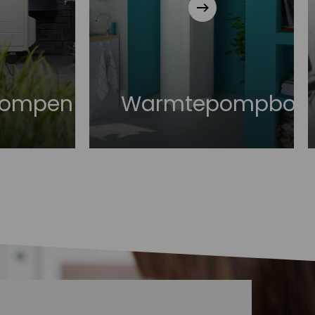
pompen
Warmtepompboile