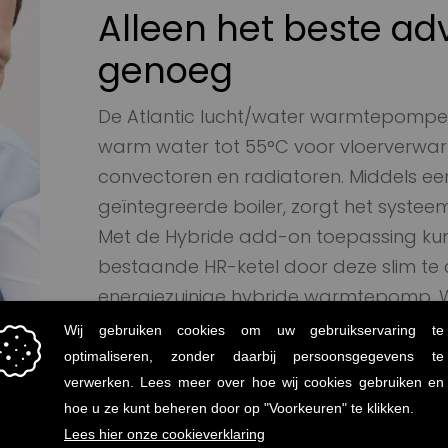
Alleen het beste adv
genoeg
De Atlantic lucht/water warmtepompen
warm water tot 55°C voor vloerverwa
convectoren en radiatoren. Middels ee
geïntegreerde boiler, zorgt het systee
Met de Hybride add-on toepassing ku
bestaande HR-ketel door deze slim te
energiezuinige hybride warmtepomp. 
product u in uw project het best kun t
Neem contact op voor advies