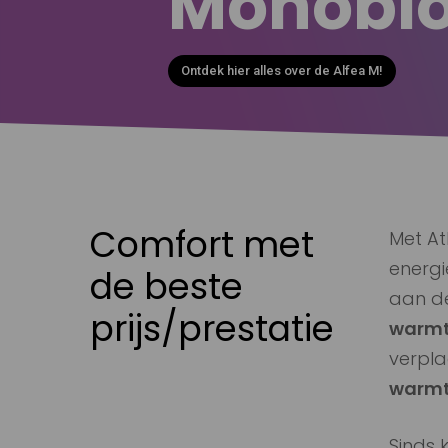
Comfort met
Met At
energi
de beste
aan d
prijs/prestatie
warm
verpla
warmt
Sinds 