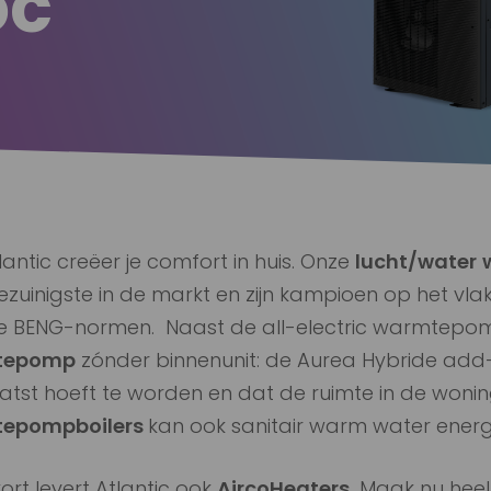
lantic creëer je comfort in huis. Onze
lucht/water
ezuinigste in de markt en zijn kampioen op het v
e BENG-normen. Naast de all-electric warmtepo
tepomp
zónder binnenunit: de Aurea Hybride add-
atst hoeft te worden en dat de ruimte in de wonin
epompboilers
kan ook sanitair warm water ener
kort levert Atlantic ook
AircoHeaters.
Maak nu heel 