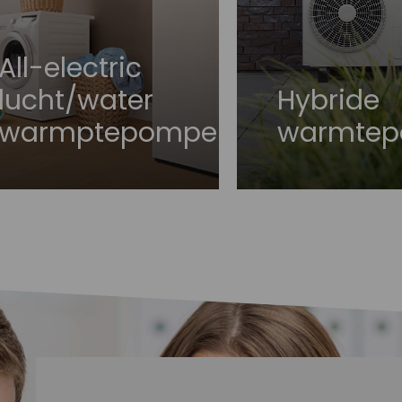
All-electric
lucht/water
Hybride
warmptepompen
warmte