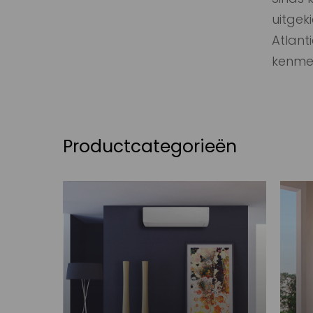
uitgek
Atlant
kenme
Productcategorieën