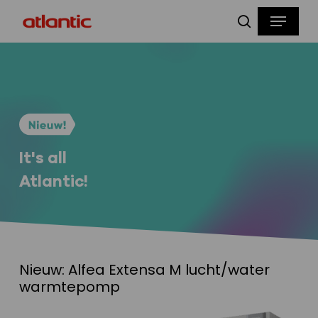
Skip
Menu
to
zoeken
main
content
It's all
Atlantic!
Nieuw: Alfea Extensa M lucht/water
warmtepomp