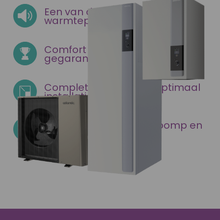
Een van de stilste
warmtepompen op de markt
Comfort en betrouwbaarheid
gegarandeerd
Complete levering en optimaal
installatiegemak
Zeer efficiënte warmtepomp en
interessant geprijst