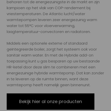
behoren tot de energiezuinigste in de markt en zijn
kampioen op het vlak van COP-rendement bij
vriestemperaturen. De Atlantic lucht/water
warmtepompen leveren zeer energiezuinig warm
water tot 55°C voor vloerverwarming,
laagtemperatuur-convectoren en radiatoren.
Middels een optionele externe of standaard
geïntegreerde boiler, zorgt het systeem ook voor
sanitair warm water. En met de Hybride add-on
toepassing kunt u gas besparen op uw bestaande
HR-ketel door deze slim te combineren met een
energiezuinige hybride warmtepomp. Dat kan zonder
in te leveren op de ruimte binnen, want deze
warmtepomp heeft namelijk geen binnenunit.
Bekijk hier al onze producten