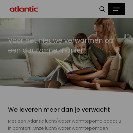
Skip
Menu
to
zoeken
main
content
Voor het nieuwe verwarmen op
een duurzame manier.
We leveren meer dan je verwacht
Met een Atlantic lucht/water warmtepomp baadt u
in comfort. Onze lucht/water warmtepompen