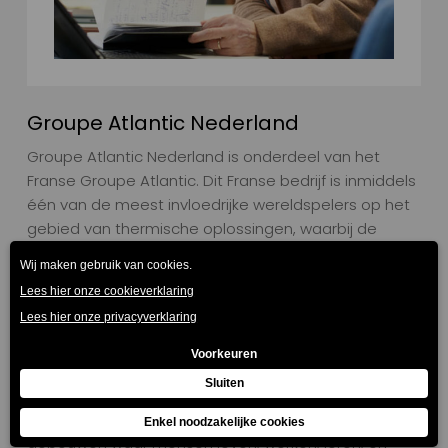
Groupe Atlantic Nederland
Groupe Atlantic Nederland is onderdeel van het
Franse Groupe Atlantic. Dit Franse bedrijf is inmiddels
één van de meest invloedrijke wereldspelers op het
gebied van thermische oplossingen, waarbij de
transitie naar duurzame, hernieuwbare energie
voorop staat.
Onze gezamenlijke missie is het leveren van
thermisch comfort om te kunnen voorzien in de
behoeftes van miljoenen klanten over de hele
wereld. We willen mensen voorzien van een gezond,
comfortabel, en duurzaam binnenklimaat in alle
gebouwen waar mensen leven, werken, leren, en