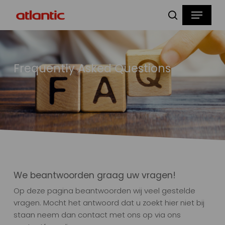
Skip
Menu
to
zoeken
main
content
Frequently Asked Questions
We beantwoorden graag uw vragen!
Op deze pagina beantwoorden wij veel gestelde
vragen. Mocht het antwoord dat u zoekt hier niet bij
staan neem dan contact met ons op via ons