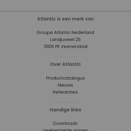
Tip:
Raadpleeg altijd de installatiehandleiding of de
instructies op de doos voor de juiste draag- en
transportpositie.
Atlantic is een merk van
Groupe Atlantic Nederland
Landjuweel 25
3905 PE Veenendaal
Over Atlantic
Productcatalogus
Nieuws
Referenties
Handige links
Downloads
Veelgestelde vragen