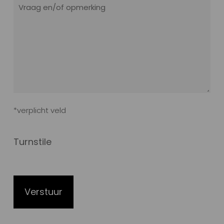
(Vereist)
Vraag
en
of
opmerking
*verplicht veld
Turnstile