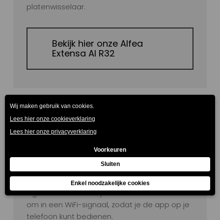
platenwisselaar.
Bekijk hier onze Alfea
Extensa AI R32
Connectiviteitsoplossingen
Dankzij de Cozytouch Zigbee module en de
Cozytouch Hub bedien je al je duurzame
oplossingen op één platform: Cozytouch. De
Cozytouch Zigbee module stuurt een Zigbee
signaal naar de Cozytouch Hub. Die zet dit
om in een WiFi-signaal, zodat je de app op je
telefoon kunt bedienen.