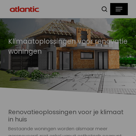
Skip
Menu
to
zoeken
main
content
Klimaatoplossingen voor renovatie
woningen
Renovatieoplossingen voor je klimaat
in huis
Bestaande woningen worden alsmaar meer
gerenoveerd, niet enkel vanuit esthetisch oogpunt,