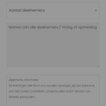
(Vereist)
Aantal deelnemers
Namen
van
alle
deelnemers
/
Vraag
of
opmerking
Algemene
Algemene informatie
Voorwaarden
De trainingen die door ons worden verzorgd, zijn ten behoeve
(Vereist)
van het correct installeren, onderhouden en/of service van
Atlantic producten.