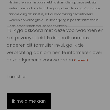
Het invullen van het aanmeldingsformulier op onze website
verleent niet automatisch toegang tot een training. Voordat de
aanmelding definitief is, zal jouw aanvraag gecontroleerd
worden op volledigheid. De inschrijving is pas definitief zodra
je de bevestigingsmail hebt ontvangen.
Ik ga akkoord met deze voorwaarden en
het privacybeleid. En indien ik namens
Gegevensverwerking
Voor het aanmelden bij een van onze trainingen zijn
anderen dit formulier invul, ga ik de
persoonsgegevens nodig, zoals te vinden is in het digitale
verplichting aan om hen te informeren over
aanmeldingsformulier. Deze gegevens zijn nodig voor de
deze algemene voorwaarden.
(Vereist)
verwerking van jouw trainingsaanvraag en publicatie van het
trainingscertificaat van de cursist. Tevens dien je voor het
volgen van de training akkoord te gaan met de privacy
Turnstile
voorwaarden. De toelichting hierover is opgenomen binnen
onze privacy- en cookieverklaring.
In aanvulling hierop kan Groupe Atlantic Nederland
voorafgaande en/of naar afloop van de training contact met
je opnemen ten behoeve van referenties, feedback,