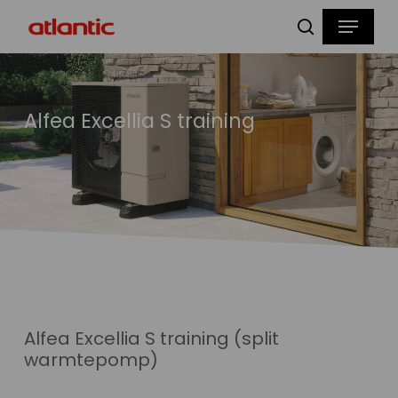
Skip
Menu
to
zoeken
main
content
Alfea Excellia S training
Alfea Excellia S training (split
warmtepomp)