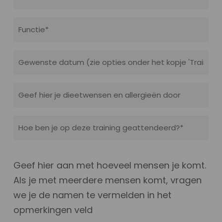
Functie
(Vereist)
Gewenste
datum
(Vereist)
Dieetwensen
en
allergieën
Hoe
(Vereist)
ben
je
Geef hier aan met hoeveel mensen je komt.
op
Als je met meerdere mensen komt, vragen
deze
we je de namen te vermelden in het
training
opmerkingen veld
geattendeerd?