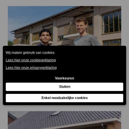
Ventilatievraagstuk langs spoor
0
getackeld
juli 22, 2024