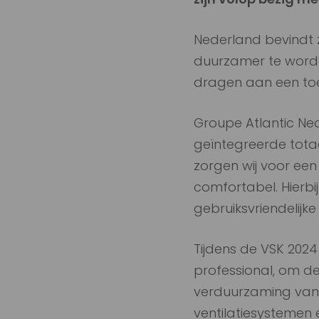
Nederland bevindt z
duurzamer te worde
dragen aan een to
Groupe Atlantic Ne
geïntegreerde totaa
zorgen wij voor ee
comfortabel. Hierb
gebruiksvriendelijk
Tijdens de VSK 202
professional, om d
verduurzaming van 
ventilatiesystemen 