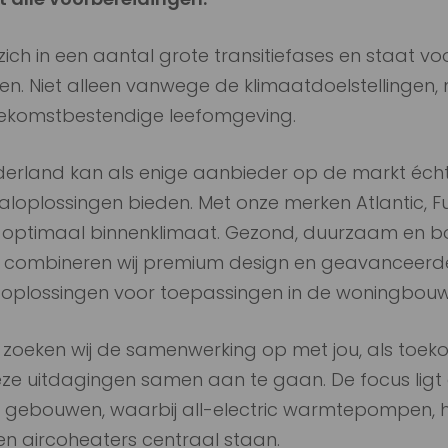
ich in een aantal grote transitiefases en staat v
n. Niet alleen vanwege de klimaatdoelstellingen, 
ekomstbestendige leefomgeving.
derland kan als enige aanbieder op de markt éch
loplossingen bieden. Met onze merken Atlantic, Fu
n optimaal binnenklimaat. Gezond, duurzaam en b
ij combineren wij premium design en geavanceerd
e oplossingen voor toepassingen in de woningbouw en
4 zoeken wij de samenwerking op met jou, als toek
eze uitdagingen samen aan te gaan. De focus ligt
gebouwen, waarbij all-electric warmtepompen, h
en aircoheaters centraal staan.