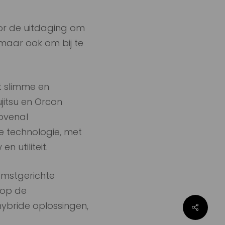
oor de uitdaging om
maar ook om bij te
t slimme en
jitsu en Orcon
ovenal
e technologie, met
 utiliteit.
omstgerichte
 op de
ybride oplossingen,