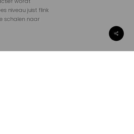
actief wordt
niveau juist flink
te schalen naar