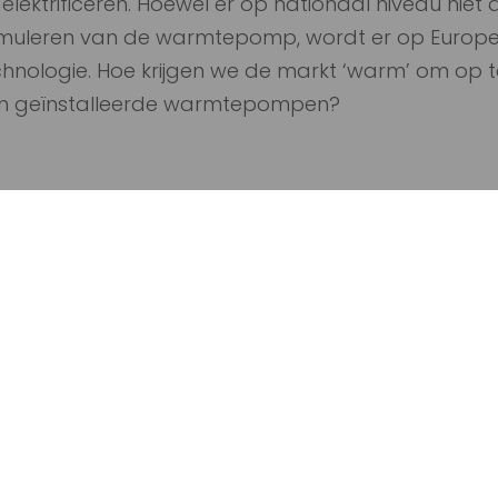
elektrificeren. Hoewel er op nationaal niveau niet 
muleren van de warmtepomp, wordt er op Europees 
chnologie. Hoe krijgen we de markt ‘warm’ om op 
oen geïnstalleerde warmtepompen?
tepomp.nl