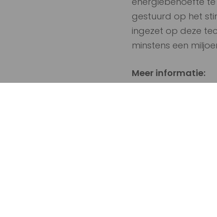
energiebehoefte te 
gestuurd op het sti
ingezet op deze te
minstens een milj
Meer informatie:
www.congreswarm