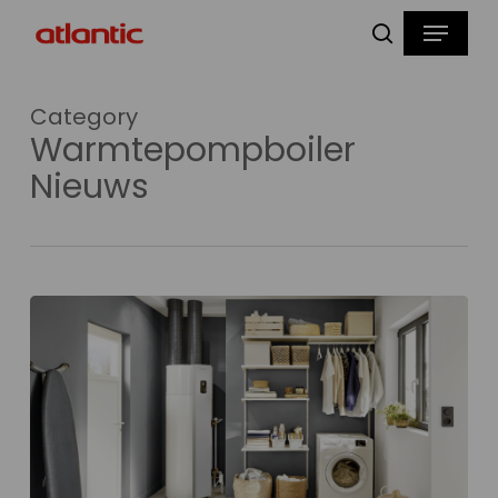
Skip
Menu
to
zoeken
main
content
Category
Warmtepompboiler
Nieuws