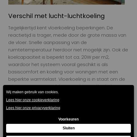
Verschil met lucht-luchtkoeling
Tegelijkertijd kent vloerkoeling beperkingen. De
reactietijd is trager, mede door de grote massa van
de vloer. Snelle aanpassing van de
ruimtetemperatuur hierdoor niet mogelijk zijn.
Ook de
koelcapaciteit is beperkt tot ca. 20W per m2,
waardoor het systeem vooral geschikt is als
basiscomfort en koeling voor woningen met een
beperkte warmtelast.
Vloerkoeling is in staat om de
ruimtetemperatuur tijdens een hittegolf enkele
graden te verlagen. Hierbij is het van belang om
ramen en deuren gesloten te houden en zonwering
toe te passen.
In situaties waarin extra koelvermogen of snelle
temperatuuraanpassing gewenst is – bijvoorbeeld in