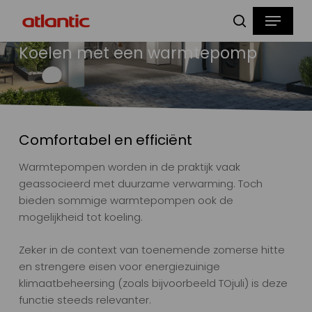
Skip
Menu
to
zoeken
main
Koelen met een warmtepomp
content
Comfortabel en efficiënt
Warmtepompen worden in de praktijk vaak
geassocieerd met duurzame verwarming. Toch
bieden sommige warmtepompen ook de
mogelijkheid tot koeling.
Zeker in de context van toenemende zomerse hitte
en strengere eisen voor energiezuinige
klimaatbeheersing (zoals bijvoorbeeld TOjuli) is deze
functie steeds relevanter.