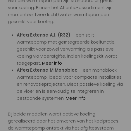
Niet alle warmtepompen zijn standaard uitgerust
voor koeling. Binnen het Atlantic-assortiment zijn
momenteel twee lucht/water warmtepompen
geschikt voor koeling:
Alfea Extensa A.I. (R32)
– een split
warmtepomp met geïntegreerde koelfunctie,
geschikt voor zowel verwarming als passieve
koeling via vloerafgifte, indien koelingskit wordt
toegepast.
Meer info
Alfea Extensa M Monobloc
– een monoblock
warmtepomp, ideaal voor compacte installaties
en renovatieprojecten. Biedt passieve koeling via
de vloer en is eenvoudig te integreren in
bestaande systemen.
Meer info
Bij beide modellen wordt actieve koeling
gerealiseerd door het omkeren van het koelproces:
de warmtepomp onttrekt via het afgiftesysteem