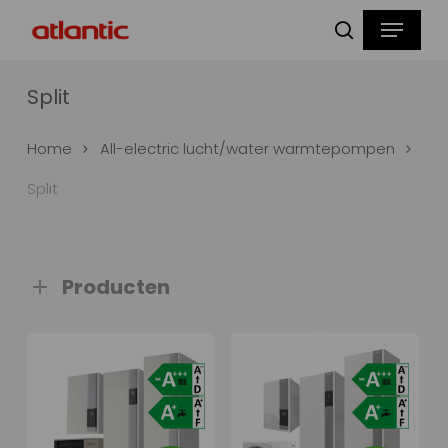
Skip
Menu
to
zoeken
main
content
Split
Home
All-electric lucht/water warmtepompen
Split
Producten