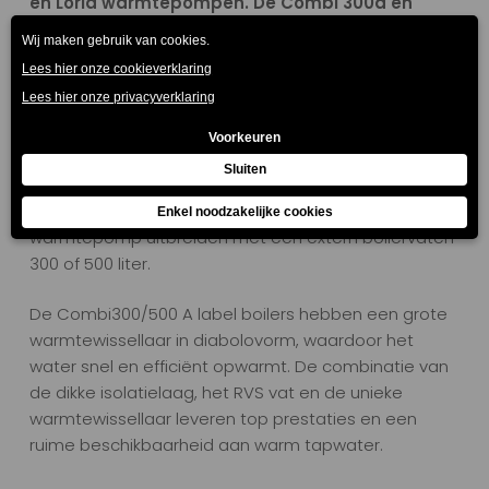
en Loria warmtepompen. De Combi 300a en
Combi 500a zijn met name ontwikkeld voor
nieuwbouw. De Mileo Inox+ vormt met zijn slanke
buitenmaten een sterke oplossing voor de
bestaande bouw.
Atlantic warmtepompen van het type DUO hebben
een intern boilervat van 190 liter voor sanitair warm
water. Wenst u meer opslagcapaciteit, dan kunt u uw
warmtepomp uitbreiden met een extern boilervaten
300 of 500 liter.
De Combi300/500 A label boilers hebben een grote
warmtewissellaar in diabolovorm, waardoor het
water snel en efficiënt opwarmt. De combinatie van
de dikke isolatielaag, het RVS vat en de unieke
warmtewissellaar leveren top prestaties en een
ruime beschikbaarheid aan warm tapwater.