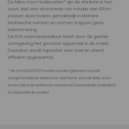
De Mileo Inox+ boilervaten* zijn de slankste in hun
soort. Met een doorsnede van minder dan 60cm
passen deze boilers gemakkelijk in kleinere
technische ruimten en vormen trappen geen
belemmering.
De RVS warmtewissellaar heeft door de gerilde
vormgeving het grootste oppervlak in de markt.
Daardoor wordt tapwater zeer snel en uiterst
efficiënt opgewarmd.
* De Combi300/500 boilers worden geleverd inclusief
voorgemonteerde elektrische weerstand. Voor de Mileo Inox+
boilers dient de elektrische weerstand (noodzakelijk onderdeel)
los bijbesteld te worden.