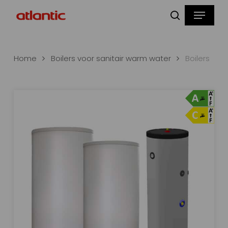
Skip
Menu
to
zoeken
main
content
Home
Boilers voor sanitair warm water
Boilers