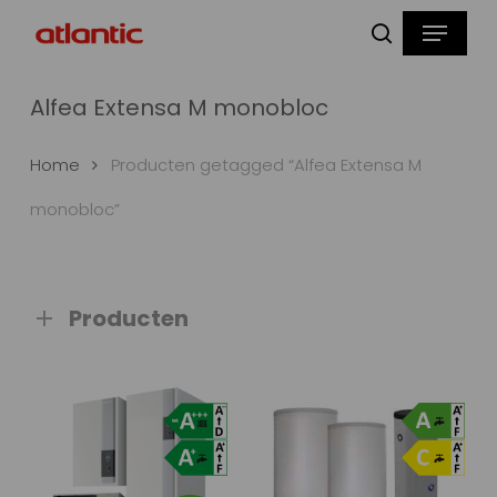
Skip
Menu
to
zoeken
main
content
Alfea Extensa M monobloc
Home
Producten getagged “Alfea Extensa M
monobloc”
Producten