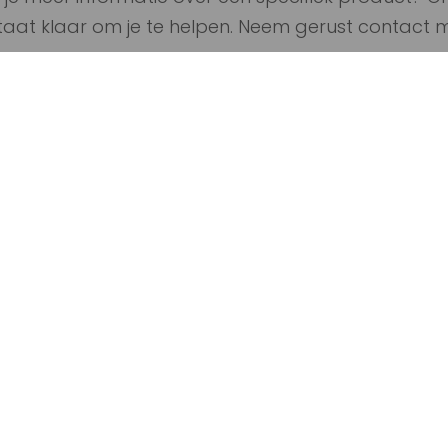
aat klaar om je te helpen. Neem gerust contact m
en
ogte, meld je aan voor 