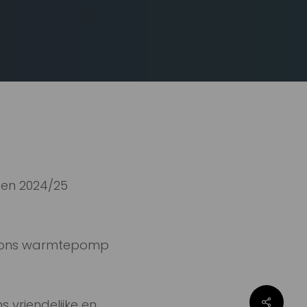
en 2024/25
er ons warmtepomp
s vriendelijke en