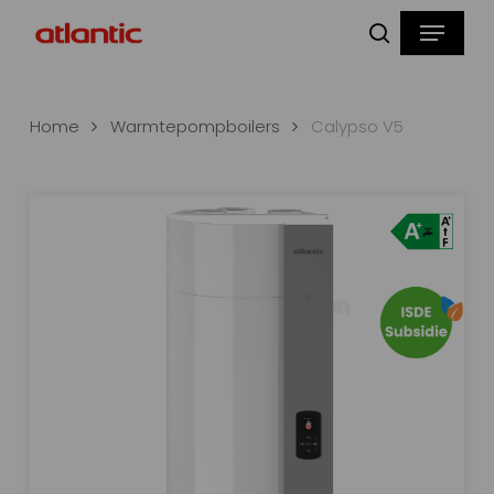
Skip
Menu
to
zoeken
main
content
Home
Warmtepompboilers
Calypso V5