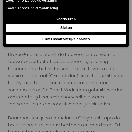
afgeblazen. Bij de installatie kan je tevens de richting
van de in- en uitlaat aanpassen d.m.v. de
bijgeleverde regelbare kanaalmonden. Hierdoor is
deze warmtepompboiler de ideale
verduurzamingsstap voor woningen die tapwater
nog met een gasketel verwarmen.
De Eco+ setting stemt de hoeveelheid verwarmd
tapwater perfect af op de behoefte, rekening
houdend met het historisch gebruik. Tevens is de
versie met spiraal (C-modellen) uiterst geschikt voor
het hybride toepassen in combinatie met een
zonnecollector. De Boost Modus kan gebruikt worden
om in korte tijd een extra hoeveelheid warm
tapwater te maken voor uitzonderlijke situaties.
Daarnaast kun je via de Atlantic Cozytouch-app de
boiler vanaf elke locatie bedienen en monitoren. Dit
biedt volledige controle over jouw warm