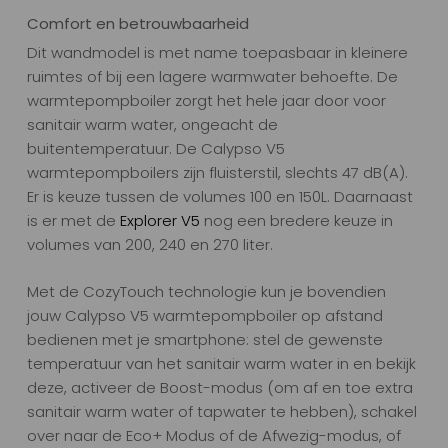
Comfort en betrouwbaarheid
Dit wandmodel is met name toepasbaar in kleinere
ruimtes of bij een lagere warmwater behoefte. De
warmtepompboiler zorgt het hele jaar door voor
sanitair warm water, ongeacht de
buitentemperatuur. De Calypso V5
warmtepompboilers zijn fluisterstil, slechts 47 dB(A).
Er is keuze tussen de volumes 100 en 150L. Daarnaast
is er met de
Explorer V5
nog een bredere keuze in
volumes van 200, 240 en 270 liter.
Met de CozyTouch technologie kun je bovendien
jouw Calypso V5 warmtepompboiler op afstand
bedienen met je smartphone: stel de gewenste
temperatuur van het sanitair warm water in en bekijk
deze, activeer de Boost-modus (om af en toe extra
sanitair warm water of tapwater te hebben), schakel
over naar de Eco+ Modus of de Afwezig-modus, of