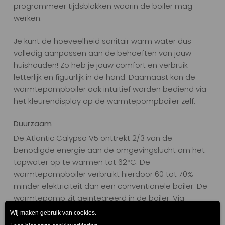
programmeer tijdsblokken waarin de boiler mag
werken.
Je kunt de hoeveelheid sanitair warm water dus
volledig aanpassen aan de behoeften van jouw
huishouden! Zo heb je jouw comfort en verbruik
letterlijk en figuurlijk in de hand. Daarnaast kan de
warmtepompboiler ook intuïtief worden bediend via
het kleurendisplay op de warmtepompboiler zelf.
Duurzaam
De Atlantic Calypso V5 onttrekt 2/3 van de
benodigde energie aan de omgevingslucht om het
tapwater op te warmen tot 62°C. De
warmtepompboiler verbruikt hierdoor 60 tot 70%
minder elektriciteit dan een conventionele boiler. De
warmtepomp zit geïntegreerd in de boiler. Via
kanalen wordt lucht van van binnen, of buiten, de
woning aangezogen en afgekoelde lucht weer