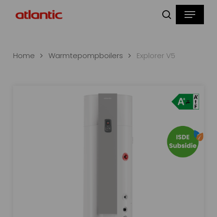
Skip
Menu
to
zoeken
main
content
Home
Warmtepompboilers
Explorer V5