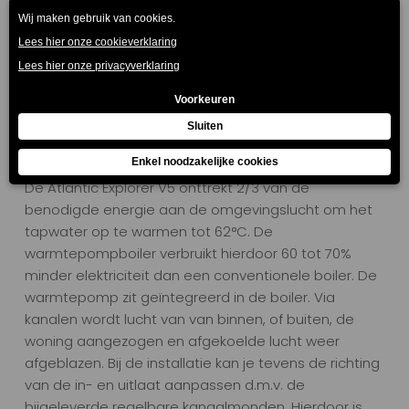
huishouden! Zo heb je jouw comfort en verbruik
letterlijk en figuurlijk in de hand. Daarnaast kan de
warmtepompboiler ook intuïtief worden bediend via
het kleurendisplay op de warmtepompboiler zelf.
Energiebesparing
De Atlantic Explorer V5 onttrekt 2/3 van de
benodigde energie aan de omgevingslucht om het
tapwater op te warmen tot 62°C. De
warmtepompboiler verbruikt hierdoor 60 tot 70%
minder elektriciteit dan een conventionele boiler. De
warmtepomp zit geïntegreerd in de boiler. Via
kanalen wordt lucht van van binnen, of buiten, de
woning aangezogen en afgekoelde lucht weer
afgeblazen. Bij de installatie kan je tevens de richting
van de in- en uitlaat aanpassen d.m.v. de
bijgeleverde regelbare kanaalmonden. Hierdoor is